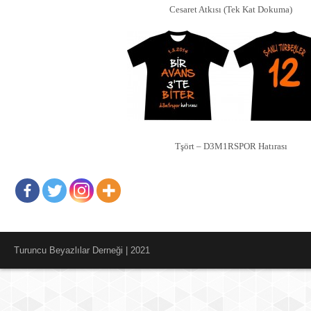
Cesaret Atkısı (Tek Kat Dokuma)
Tşört – D3M1RSPOR Hatırası
Turuncu Beyazlılar Derneği | 2021