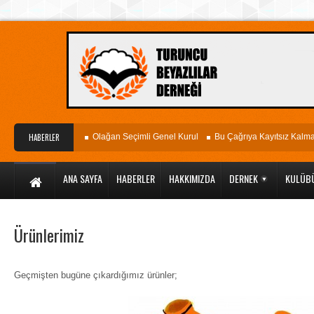
yagöz Hastanesi
HABERLER
Olağan Seçimli Genel Kurul
Bu Çağrıya Kayıtsız Kalmayın
ANA SAYFA
HABERLER
HAKKIMIZDA
DERNEK
KULÜB
Ürünlerimiz
Geçmişten bugüne çıkardığımız ürünler;