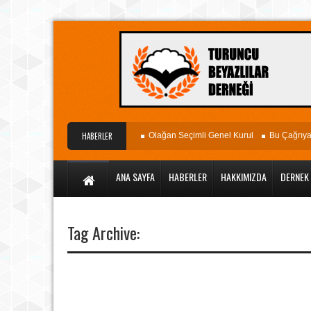
Dünyagöz Hastanesi
HABERLER
Olağan Seçimli Genel Kurul
Bu Çağrıya K
ANA SAYFA
HABERLER
HAKKIMIZDA
DERNEK
Tag Archive: