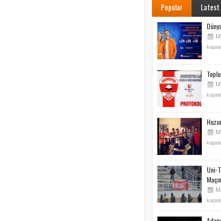
Popular
Latest
Düny
Ma
kapalı
Toplu
Ma
kapalı
Huzur
Ma
kapalı
Uni-T
Maçın
Ma
kapalı
Adana