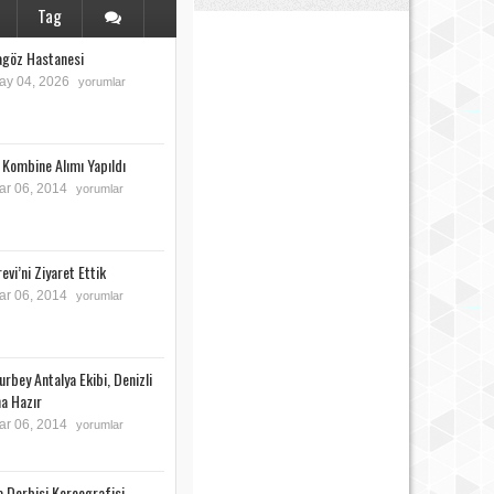
Tag
agöz Hastanesi
y 04, 2026
yorumlar
 Kombine Alımı Yapıldı
r 06, 2014
yorumlar
evi’ni Ziyaret Ettik
r 06, 2014
yorumlar
urbey Antalya Ekibi, Denizli
a Hazır
r 06, 2014
yorumlar
 Derbisi Koreografisi