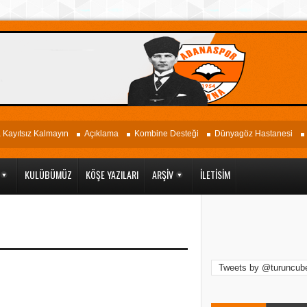
ayıtsız Kalmayın
Açıklama
Kombine Desteği
Dünyagöz Hastanesi
O
KULÜBÜMÜZ
KÖŞE YAZILARI
ARŞIV
İLETISIM
Tweets by @turuncub