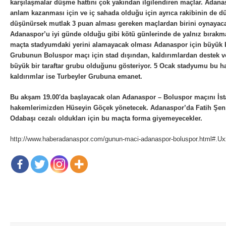
karşılaşmalar düşme hattını çok yakından ilgilendiren maçlar. Adana
anlam kazanması için ve iç sahada olduğu için ayrıca rakibinin de 
düşünürsek mutlak 3 puan alması gereken maçlardan birini oynayac
Adanaspor’u iyi günde olduğu gibi kötü günlerinde de yalnız bırak
maçta stadyumdaki yerini alamayacak olması Adanaspor için büyük bi
Grubunun Boluspor maçı için stad dışından, kaldırımlardan destek v
büyük bir taraftar grubu olduğunu gösteriyor. 5 Ocak stadyumu bu haf
kaldırımlar ise Turbeyler Grubuna emanet.
Bu akşam 19.00′da başlayacak olan Adanaspor – Boluspor maçını İsta
hakemlerimizden Hüseyin Göçek yönetecek. Adanaspor’da Fatih Şen,
Odabaşı cezalı oldukları için bu maçta forma giyemeyecekler.
http://www.haberadanaspor.com/gunun-maci-adanaspor-boluspor.html#.