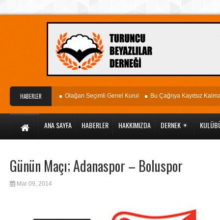
agöz Hastanesi
HABERLER
Olağan Seçimli Genel Kurul
Bu Çağrıya Kayıtsız Kalmayın
ANA SAYFA
HABERLER
HAKKIMIZDA
DERNEK
KULÜB
Günün Maçı; Adanaspor – Boluspor
Mar 09, 2014