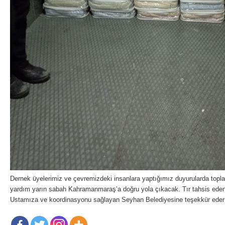
Dernek üyelerimiz ve çevremizdeki insanlara yaptığımız duyurularda topladı
yardım yarın sabah Kahramanmaraş’a doğru yola çıkacak. Tır tahsis eden
Ustamıza ve koordinasyonu sağlayan Seyhan Belediyesine teşekkür eder