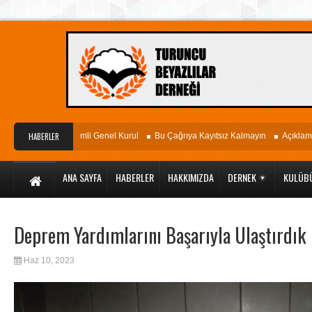
i
Olağan Seçimli Genel Kurul
HABERLER
Bu Çağrıya Kayıtsız Kalmayın
Açıklama
ANA SAYFA
HABERLER
HAKKIMIZDA
DERNEK
KULÜB
Deprem Yardımlarını Başarıyla Ulaştırdık
Haz 10, 2023