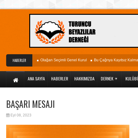
agöz Hastanesi
HABERLER
Olağan Seçimli Genel Kurul
Bu Çağrıya Kayıtsız Kalmayın
ANA SAYFA
HABERLER
HAKKIMIZDA
DERNEK
KULÜB
BAŞARI MESAJI
Eyl 08, 2023