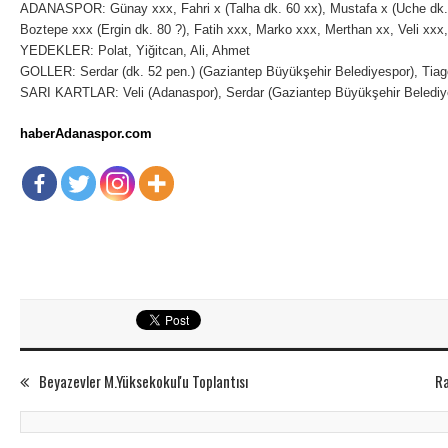
ADANASPOR: Günay xxx, Fahri x (Talha dk. 60 xx), Mustafa x (Uche dk.
Boztepe xxx (Ergin dk. 80 ?), Fatih xxx, Marko xxx, Merthan xx, Veli xx
YEDEKLER: Polat, Yiğitcan, Ali, Ahmet
GOLLER: Serdar (dk. 52 pen.) (Gaziantep Büyükşehir Belediyespor), Tiag
SARI KARTLAR: Veli (Adanaspor), Serdar (Gaziantep Büyükşehir Belediy
haberAdanaspor.com
Beyazevler M.Yüksekokul'u Toplantısı
Ra