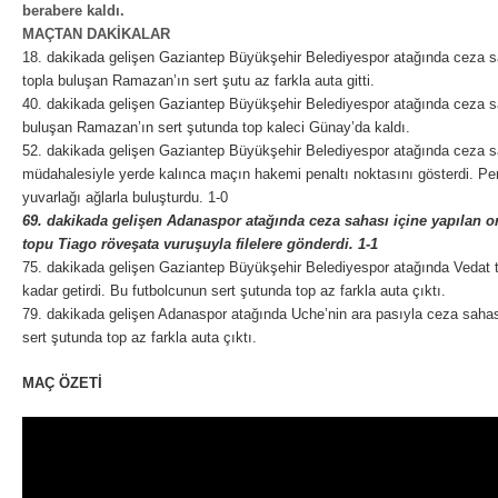
berabere kaldı.
MAÇTAN DAKİKALAR
18. dakikada gelişen Gaziantep Büyükşehir Belediyespor atağında ceza sa
topla buluşan Ramazan’ın sert şutu az farkla auta gitti.
40. dakikada gelişen Gaziantep Büyükşehir Belediyespor atağında ceza s
buluşan Ramazan’ın sert şutunda top kaleci Günay’da kaldı.
52. dakikada gelişen Gaziantep Büyükşehir Belediyespor atağında ceza sa
müdahalesiyle yerde kalınca maçın hakemi penaltı noktasını gösterdi. Pe
yuvarlağı ağlarla buluşturdu. 1-0
69. dakikada gelişen Adanaspor atağında ceza sahası içine yapılan or
topu Tiago röveşata vuruşuyla filelere gönderdi. 1-1
75. dakikada gelişen Gaziantep Büyükşehir Belediyespor atağında Vedat 
kadar getirdi. Bu futbolcunun sert şutunda top az farkla auta çıktı.
79. dakikada gelişen Adanaspor atağında Uche’nin ara pasıyla ceza sahas
sert şutunda top az farkla auta çıktı.
MAÇ ÖZETİ