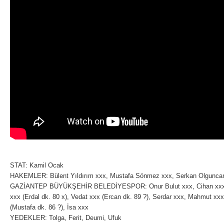
STAT: Kamil Ocak
HAKEMLER: Bülent Yıldırım xxx, Mustafa Sönmez xxx, Serkan Olgunca
GAZİANTEP BÜYÜKŞEHİR BELEDİYESPOR: Onur Bulut xxx, Cihan xxx, 
xxx (Erdal dk. 80 x), Vedat xxx (Ercan dk. 89 ?), Serdar xxx, Mahmut xx
(Mustafa dk. 86 ?), İsa xxx
YEDEKLER: Tolga, Ferit, Deumi, Ufuk