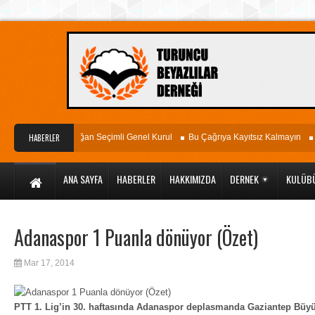
Hastanesi
HABERLER
Olağan Seçimli Genel Kurul
Bu Çağrıya Kayıtsız Kalmayın
Aç
ANA SAYFA
HABERLER
HAKKIMIZDA
DERNEK
KULÜB
Adanaspor 1 Puanla dönüyor (Özet)
Mar 17, 2014
PTT 1. Lig’in 30. haftasında Adanaspor deplasmanda Gaziantep Büyük